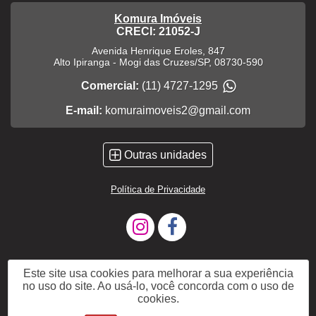
Komura Imóveis
CRECI: 21052-J
Avenida Henrique Eroles, 847
Alto Ipiranga
-
Mogi das Cruzes
/
SP
,
08730-590
Comercial:
(11) 4727-1295
E-mail:
komuraimoveis2@gmail.com
Outras unidades
Política de Privacidade
Este site usa cookies para melhorar a sua experiência
no uso do site. Ao usá-lo, você concorda com o uso de
cookies.