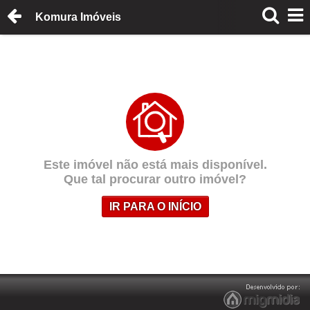
Komura Imóveis
Este imóvel não está mais disponível.
Que tal procurar outro imóvel?
IR PARA O INÍCIO