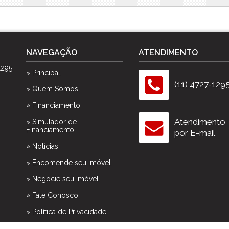
Spazio Club
Spazio Monteverdi
Summer Sun
Tulum
NAVEGAÇÃO
ATENDIMENTO
Veneza
1295
Victória Neta
» Principal
Villa das Flores Res. Margarida
(11) 4727-129
» Quem Somos
Vista Linda
» Financiamento
Vivance
Atendimento
» Simulador de
Financiamento
por E-mail
» Notícias
» Encomende seu imóvel
» Negocie seu Imóvel
» Fale Conosco
» Política de Privacidade