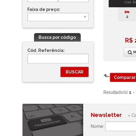
Cód. R
Faixa de preço:
2
Busca por código
R$ 
Cód. Referência:
M
⬑
Comparar 
Resultado(s)
1
-
Newsletter
» Ca
Nome: