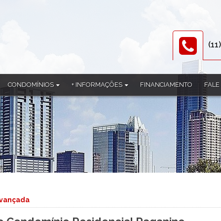
(11
CONDOMÍNIOS
+ INFORMAÇÕES
FINANCIAMENTO
FALE
Alpes de Guararema
Documentos
Aruã
Equipe
l
Barcelona
Parceiros
omínio
Bella Citá
al
Belvedere
l
Bliss Itapeti
Condomínio Aruã
Condominio Bento Sacramento
avançada
Condominio Edificio Gregorio
Condominio Green Village