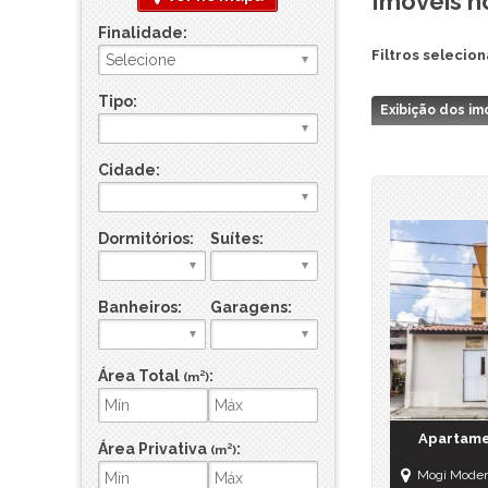
Imóveis n
Sítio
Finalidade:
Sobrado
Filtros selecio
Sobrado em Condomínio
Terreno
Tipo:
Exibição dos im
Terreno em Condomínio
Cidade:
Dormitórios:
Suítes:
Banheiros:
Garagens:
Área Total
:
(m²)
Apartame
Área Privativa
:
(m²)
Mogi Moder