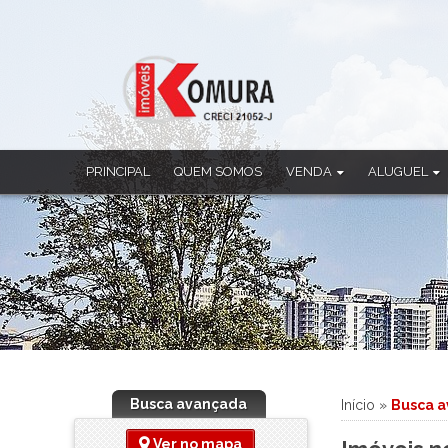
PRINCIPAL
QUEM SOMOS
VENDA
ALUGUEL
Apartamento
Apartamento
Casa
Casa
Casa Comercial
Casa Comercia
Casa em Condomínio
Casa em Cond
Chácara
Ponto Comerci
Cobertura Duplex
Sala Comercia
Imóvel Comercial
Salão
Prédio
Sobrado
Busca avançada
Início
»
Busca 
Sala Comercial
Salão
Ver no mapa