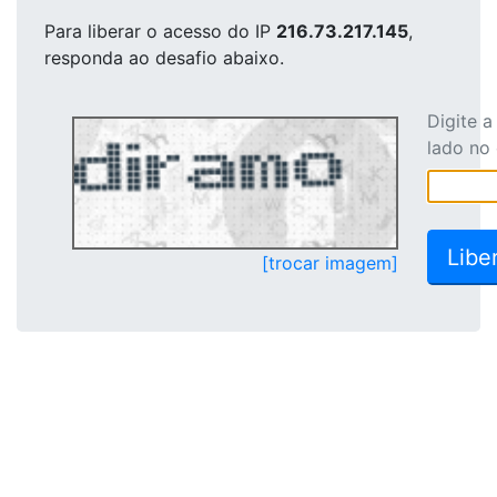
Para liberar o acesso
do IP
216.73.217.145
,
responda ao desafio abaixo.
Digite 
lado no
[trocar imagem]