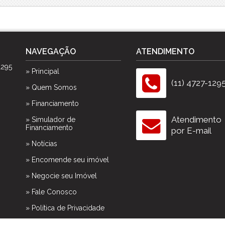
Spazio Club
Spazio Monteverdi
Summer Sun
Tulum
NAVEGAÇÃO
ATENDIMENTO
Veneza
1295
Victória Neta
» Principal
Villa das Flores Res. Margarida
(11) 4727-129
» Quem Somos
Vista Linda
» Financiamento
Vivance
Atendimento
» Simulador de
Financiamento
por E-mail
» Notícias
» Encomende seu imóvel
» Negocie seu Imóvel
» Fale Conosco
» Política de Privacidade