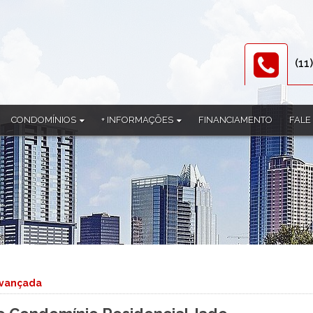
(11
CONDOMÍNIOS
+ INFORMAÇÕES
FINANCIAMENTO
FALE
Alpes de Guararema
Documentos
Aruã
Equipe
l
Barcelona
Parceiros
omínio
Bella Citá
al
Belvedere
l
Bliss Itapeti
Condomínio Aruã
Condominio Bento Sacramento
avançada
Condominio Edificio Gregorio
Condominio Green Village