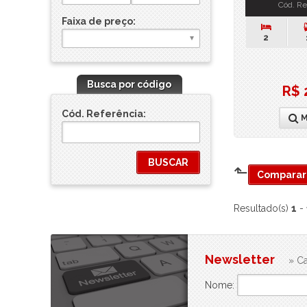
Cód. Re
Faixa de preço:
2
Busca por código
R$ 
Cód. Referência:
M
⬑
Comparar 
Resultado(s)
1
-
Newsletter
» Ca
Nome: