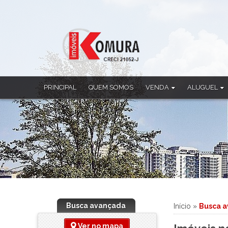
PRINCIPAL
QUEM SOMOS
VENDA
ALUGUEL
Apartamento
Apartamento
Casa
Casa
Casa Comercial
Casa Comercia
Casa em Condomínio
Casa em Cond
Chácara
Ponto Comerci
Cobertura Duplex
Sala Comercia
Imóvel Comercial
Salão
Prédio
Sobrado
Busca avançada
Início
»
Busca 
Sala Comercial
Salão
Ver no mapa