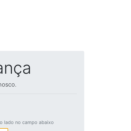
ança
nosco.
ao lado no campo abaixo