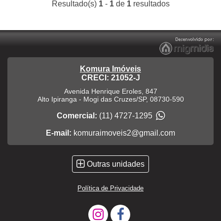
Resultado(s)
1
-
1
de
1
resultados
Komura Imóveis
CRECI: 21052-J
Avenida Henrique Eroles, 847
Alto Ipiranga
-
Mogi das Cruzes
/
SP
,
08730-590
Comercial:
(11) 4727-1295
E-mail:
komuraimoveis2@gmail.com
Outras unidades
Política de Privacidade