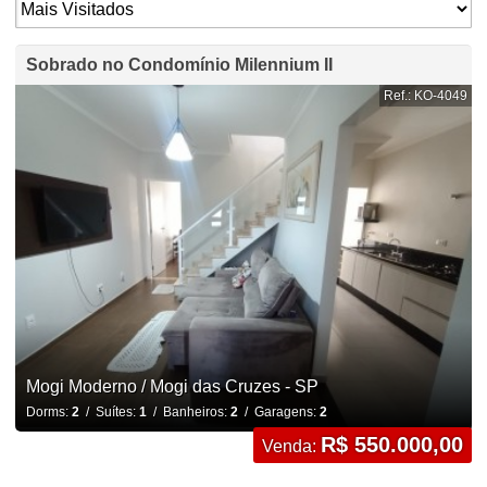
Sobrado no Condomínio Milennium II
Ref.: KO-4049
Mogi Moderno / Mogi das Cruzes - SP
Dorms:
2
/ Suítes:
1
/ Banheiros:
2
/ Garagens:
2
R$ 550.000,00
Venda: