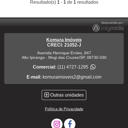
Resultado(s)
1
-
1
de
1
resultados
Komura Imóveis
CRECI: 21052-J
Avenida Henrique Eroles, 847
Alto Ipiranga
-
Mogi das Cruzes
/
SP
,
08730-590
Comercial:
(11) 4727-1295
E-mail:
komuraimoveis2@gmail.com
Outras unidades
Política de Privacidade