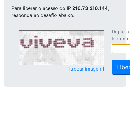
Para liberar o acesso
do IP
216.73.216.144
,
responda ao desafio abaixo.
Digite 
lado no
[trocar imagem]