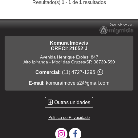
Resultado(s)
1
-
1
de
1
resultados
Komura Imóveis
CRECI: 21052-J
Avenida Henrique Eroles, 847
Alto Ipiranga
-
Mogi das Cruzes
/
SP
,
08730-590
Comercial:
(11) 4727-1295
E-mail:
komuraimoveis2@gmail.com
Outras unidades
Política de Privacidade