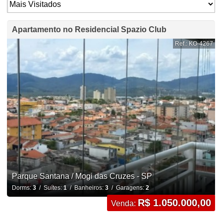
Apartamento no Residencial Spazio Club
Ref.: KO-4267
Parque Santana / Mogi das Cruzes - SP
Dorms:
3
/ Suítes:
1
/ Banheiros:
3
/ Garagens:
2
R$ 1.050.000,00
Venda: