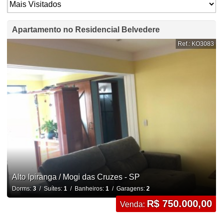
Apartamento no Residencial Belvedere
Ref.: KO3083
Alto Ipiranga / Mogi das Cruzes - SP
Dorms:
3
/ Suítes:
1
/ Banheiros:
1
/ Garagens:
2
R$ 750.000,00
Venda: