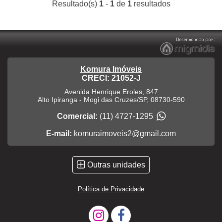
Resultado(s)
1
-
1
de
1
resultados
Komura Imóveis
CRECI: 21052-J
Avenida Henrique Eroles, 847
Alto Ipiranga
-
Mogi das Cruzes
/
SP
,
08730-590
Comercial:
(11) 4727-1295
E-mail:
komuraimoveis2@gmail.com
Outras unidades
Política de Privacidade