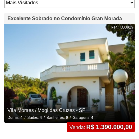
Excelente Sobrado no Condomínio Gran Morada
Ref.: KO3929
Vila Moraes / Mogi das Cruzes - SP
Dorms:
4
/ Suítes:
4
/ Banheiros:
6
/ Garagens:
4
R$ 1.390.000,00
Venda: