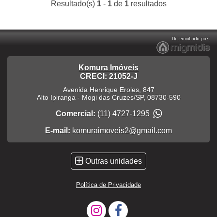
Resultado(s)
1
-
1
de
1
resultados
Komura Imóveis
CRECI: 21052-J
Avenida Henrique Eroles, 847
Alto Ipiranga
-
Mogi das Cruzes
/
SP
,
08730-590
Comercial:
(11) 4727-1295
E-mail:
komuraimoveis2@gmail.com
Outras unidades
Política de Privacidade