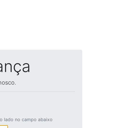
ança
nosco.
ao lado no campo abaixo