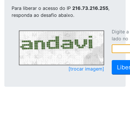
Para liberar o acesso
do IP
216.73.216.255
,
responda ao desafio abaixo.
Digite 
lado no
[trocar imagem]