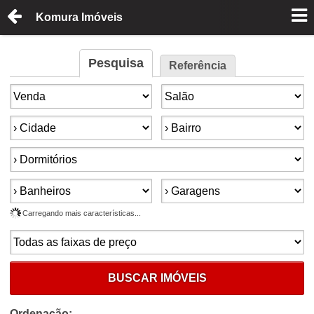
Komura Imóveis
Pesquisa
Referência
Finalidade:
Tipo de imóvel:
Cidade:
Bairro:
Dormitórios:
Banheiros:
Garagens:
Carregando mais características...
Faixa de preço:
BUSCAR IMÓVEIS
Ordenação: