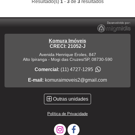
Resultado(s)
1
-
3
de
3
resultados
Komura Imóveis
CRECI: 21052-J
Avenida Henrique Eroles, 847
Alto Ipiranga
-
Mogi das Cruzes
/
SP
,
08730-590
Comercial:
(11) 4727-1295
E-mail:
komuraimoveis2@gmail.com
Outras unidades
Política de Privacidade