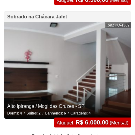
Aluguel:
(Mensal)
Sobrado na Chácara Jafet
Ref.: KO-4369
Alto Ipiranga / Mogi das Cruzes - SP
Dorms:
4
/ Suítes:
2
/ Banheiros:
6
/ Garagens:
4
R$ 6.000,00
Aluguel:
(Mensal)