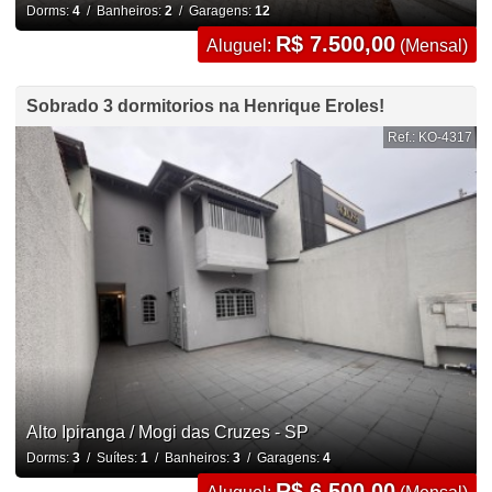
Dorms:
4
/ Banheiros:
2
/ Garagens:
12
R$ 7.500,00
Aluguel:
(Mensal)
Sobrado 3 dormitorios na Henrique Eroles!
Ref.: KO-4317
Alto Ipiranga / Mogi das Cruzes - SP
Dorms:
3
/ Suítes:
1
/ Banheiros:
3
/ Garagens:
4
R$ 6.500,00