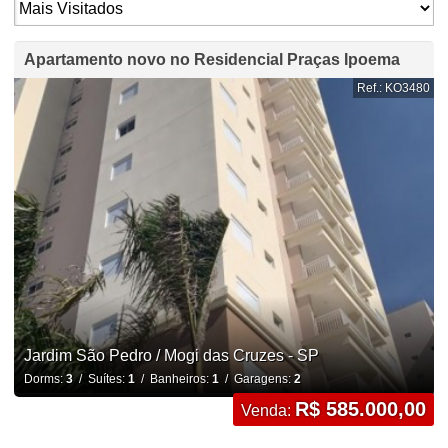
Apartamento novo no Residencial Praças Ipoema
Ref.: KO3480
Jardim São Pedro / Mogi das Cruzes - SP
Dorms:
3
/ Suítes:
1
/ Banheiros:
1
/ Garagens:
2
R$ 585.000,00
Venda: