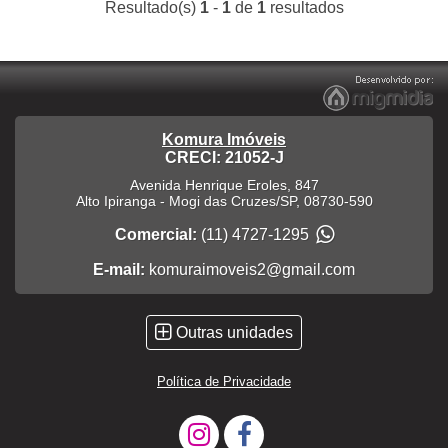
Resultado(s)
1
-
1
de
1
resultados
Komura Imóveis
CRECI: 21052-J
Avenida Henrique Eroles, 847
Alto Ipiranga
-
Mogi das Cruzes
/
SP
,
08730-590
Comercial:
(11) 4727-1295
E-mail:
komuraimoveis2@gmail.com
Outras unidades
Política de Privacidade