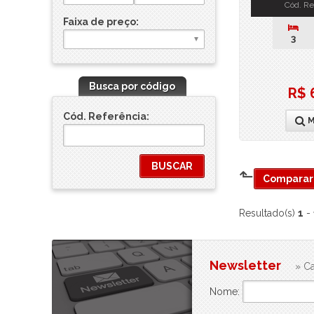
Cód. Re
Faixa de preço:
3
Busca por código
R$ 
Cód. Referência:
M
⬑
Comparar 
Resultado(s)
1
-
Newsletter
» Ca
Nome: