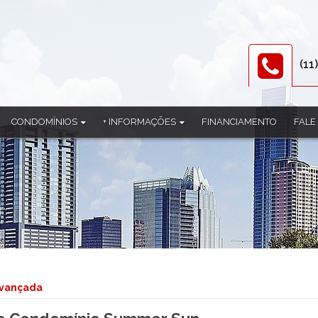
(11
CONDOMÍNIOS
+ INFORMAÇÕES
FINANCIAMENTO
FALE
Alpes de Guararema
Documentos
Aruã
Equipe
l
Barcelona
Parceiros
omínio
Bella Citá
al
Belvedere
l
Bliss Itapeti
Condomínio Aruã
Condominio Bento Sacramento
avançada
Condominio Edificio Gregorio
Condominio Green Village