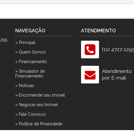
Spazio Club
Spazio Monteverdi
Summer Sun
Tulum
NAVEGAÇÃO
ATENDIMENTO
Veneza
1295
Victória Neta
» Principal
Villa das Flores Res. Margarida
(11) 4727-129
» Quem Somos
Vista Linda
» Financiamento
Vivance
Atendimento
» Simulador de
Financiamento
por E-mail
» Notícias
» Encomende seu imóvel
» Negocie seu Imóvel
» Fale Conosco
» Política de Privacidade