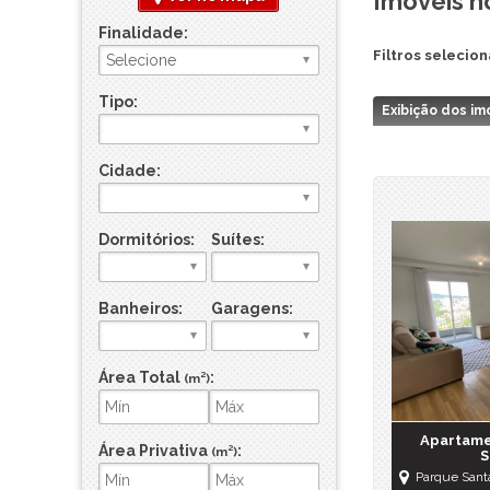
Imóveis 
Sítio
Finalidade:
Sobrado
Filtros selecio
Sobrado em Condomínio
Terreno
Tipo:
Exibição dos im
Terreno em Condomínio
Cidade:
Dormitórios:
Suítes:
Banheiros:
Garagens:
Área Total
:
(m²)
Apartame
Área Privativa
:
(m²)
S
Parque Sant