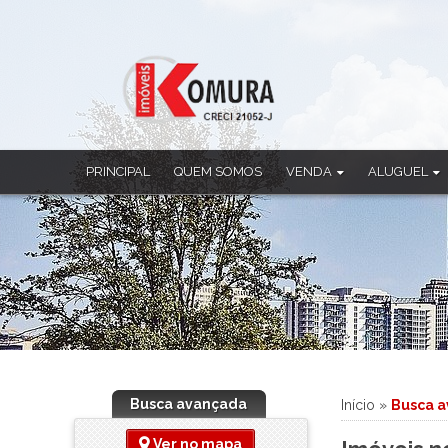
PRINCIPAL
QUEM SOMOS
VENDA
ALUGUEL
Apartamento
Apartamento
Casa
Casa
Casa Comercial
Casa Comercia
Casa em Condomínio
Casa em Cond
Chácara
Ponto Comerci
Cobertura Duplex
Sala Comercia
Imóvel Comercial
Salão
Prédio
Sobrado
Busca avançada
Início
»
Busca 
Sala Comercial
Salão
Ver no mapa