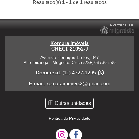
Resultado(s)
1
-
1
de
1
resultados
Komura Imóveis
CRECI: 21052-J
Avenida Henrique Eroles, 847
Alto Ipiranga
-
Mogi das Cruzes
/
SP
,
08730-590
Comercial:
(11) 4727-1295
E-mail:
komuraimoveis2@gmail.com
Outras unidades
Política de Privacidade