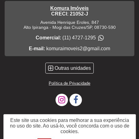
Komura Imóveis
CRECI: 21052-J
Avenida Henrique Eroles, 847
Alto Ipiranga
-
Mogi das Cruzes
/
SP
,
08730-590
Comercial:
(11) 4727-1295
E-mail:
komuraimoveis2@gmail.com
Outras unidades
Política de Privacidade
Este site usa cookies para melhorar a sua experiência
no uso do site. Ao usá-lo, você concorda com o uso de
cookies.