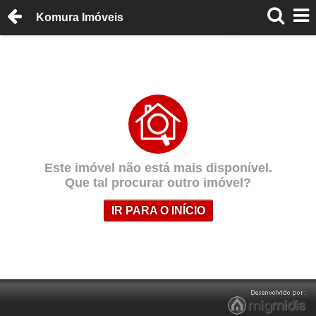
Komura Imóveis
Este imóvel não está mais disponível.
Que tal procurar outro imóvel?
IR PARA O INÍCIO