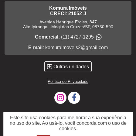
Komura Imóveis
CRECI: 21052-J
Avenida Henrique Eroles, 847
Alto Ipiranga
-
Mogi das Cruzes
/
SP
,
08730-590
Comercial:
(11) 4727-1295
E-mail:
komuraimoveis2@gmail.com
Outras unidades
Política de Privacidade
Este site usa cookies para melhorar a sua experiência
no uso do site. Ao usá-lo, você concorda com o uso de
cookies.