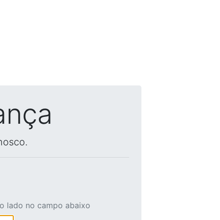
ança
nosco.
ao lado no campo abaixo