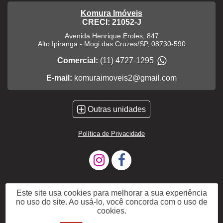
Komura Imóveis
CRECI: 21052-J
Avenida Henrique Eroles, 847
Alto Ipiranga
-
Mogi das Cruzes
/
SP
,
08730-590
Comercial:
(11) 4727-1295
E-mail:
komuraimoveis2@gmail.com
Outras unidades
Política de Privacidade
Este site usa cookies para melhorar a sua experiência
no uso do site. Ao usá-lo, você concorda com o uso de
cookies.