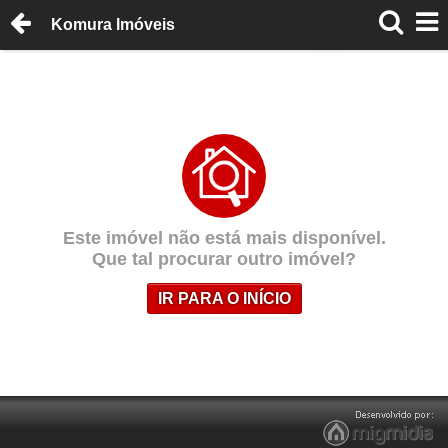
Komura Imóveis
Este imóvel não está mais disponível.
Que tal procurar outro imóvel?
IR PARA O INÍCIO