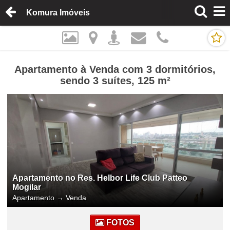
Komura Imóveis
Apartamento à Venda com 3 dormitórios,
sendo 3 suítes, 125 m²
Apartamento no Res. Helbor Life Club Patteo
Mogilar
Apartamento
→
Venda
FOTOS