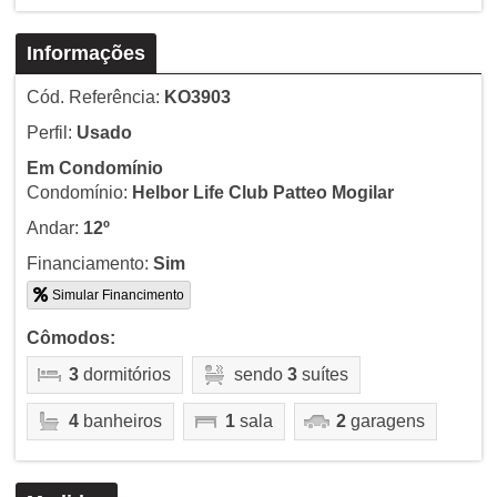
Informações
Cód. Referência:
KO3903
Perfil:
Usado
Em Condomínio
Condomínio:
Helbor Life Club Patteo Mogilar
Andar:
12º
Financiamento:
Sim
Simular Financimento
Cômodos:
3
dormitórios
sendo
3
suítes
4
banheiros
1
sala
2
garagens