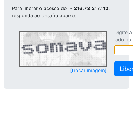
Para liberar o acesso
do IP
216.73.217.112
,
responda ao desafio abaixo.
Digite 
lado no
[trocar imagem]