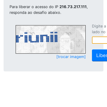
Para liberar o acesso
do IP
216.73.217.111
,
responda ao desafio abaixo.
Digite 
lado no
[trocar imagem]