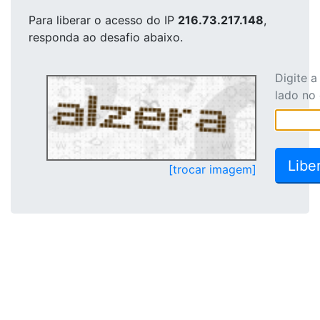
Para liberar o acesso
do IP
216.73.217.148
,
responda ao desafio abaixo.
Digite 
lado no
[trocar imagem]