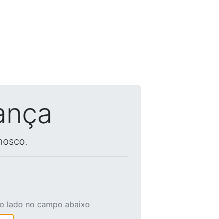
ança
nosco.
ao lado no campo abaixo