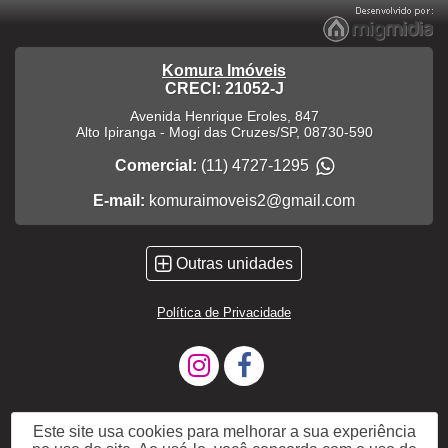
Komura Imóveis
CRECI: 21052-J
Avenida Henrique Eroles, 847
Alto Ipiranga
-
Mogi das Cruzes
/
SP
,
08730-590
Comercial:
(11) 4727-1295
E-mail:
komuraimoveis2@gmail.com
Outras unidades
Política de Privacidade
Este site usa cookies para melhorar a sua experiência