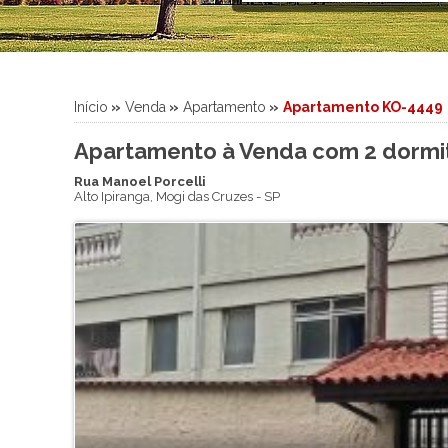
Sítio
Sobrado
Sobrado em Condomínio
Terreno
Início
»
Venda
»
Apartamento
»
Apartamento KO-4449
Terreno em Condomínio
Apartamento à Venda com 2 dormit
Rua Manoel Porcelli
Alto Ipiranga
,
Mogi das Cruzes
-
SP