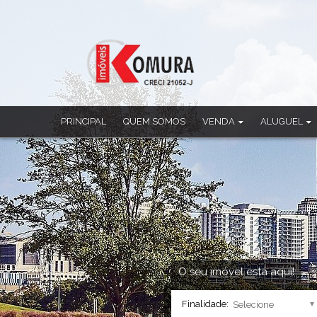
PRINCIPAL
QUEM SOMOS
VENDA
ALUGUEL
Apartamento
Apartamento
Casa
Casa
Casa Comercial
Casa Comercia
Casa em Condomínio
Casa em Cond
Chácara
Ponto Comerci
Cobertura Duplex
Sala Comercia
Imóvel Comercial
Salão
Prédio
Sobrado
O seu imóvel está aqui!
Sala Comercial
Finalidade:
Salão