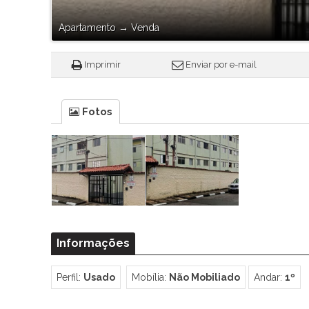
Apartamento
→
Venda
Imprimir
Enviar por e-mail
Fotos
Informações
Perfil:
Usado
Mobília:
Não Mobiliado
Andar:
1º