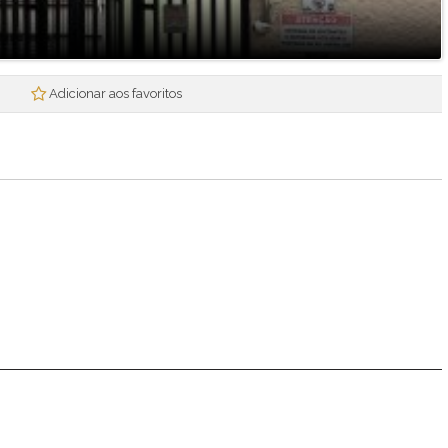
Mogi Plaza
Morada Mineira
Mosaico da Serra
Mosaico Essence
Adicionar aos favoritos
Mosaico Horizontes
Nova Mogi 2
Paradise Gardens
Parque das Figueiras
Praças Ipoema
Real Park - Mogi II
Recantos dos Pinheiros
Res. Smart Flat Hotel Residence
Residencial Jade
Residencial Nova Suissa
Residencial Paganine
Residencial Vila SuiÇa
Rubi
Santa Tereza I