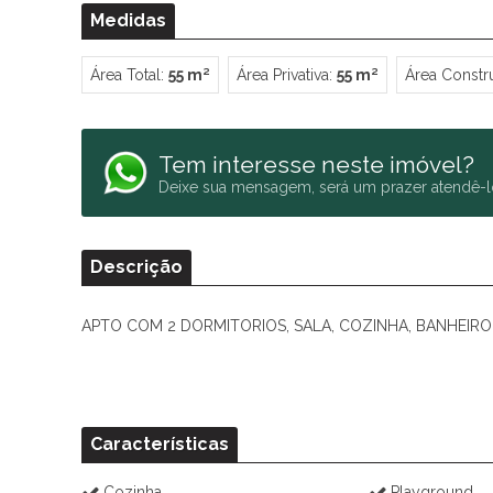
Medidas
Área Total:
55 m²
Área Privativa:
55 m²
Área Constr
Tem interesse neste imóvel?
Deixe sua mensagem, será um prazer atendê-l
Descrição
APTO COM 2 DORMITORIOS, SALA, COZINHA, BANHEIRO
Características
Cozinha
Playground