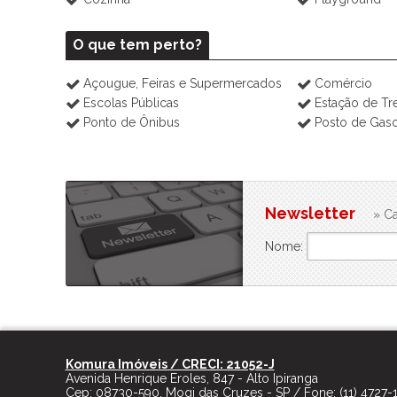
O que tem perto?
Açougue, Feiras e Supermercados
Comércio
Escolas Públicas
Estação de T
Ponto de Ônibus
Posto de Gaso
Newsletter
» Ca
Nome:
Komura Imóveis / CRECI: 21052-J
Avenida Henrique Eroles, 847 - Alto Ipiranga
Cep:
08730-590
,
Mogi das Cruzes
-
SP
/ Fone:
(11) 4727-