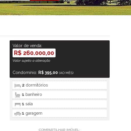
Valor de venda:
R$ 260.000,00
Valor sujeito a alteração
Condomínio:
R$ 395,00
(AO MÊS)
2
dormitórios
1
banheiro
1
sala
1
garagem
COMPARTILHAR IMÓVEL: