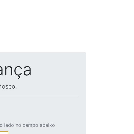
ança
nosco.
ao lado no campo abaixo