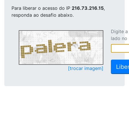
Para liberar o acesso
do IP
216.73.216.15
,
responda ao desafio abaixo.
Digite 
lado no
[trocar imagem]