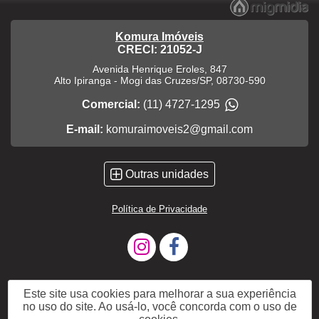
Komura Imóveis
CRECI: 21052-J
Avenida Henrique Eroles, 847
Alto Ipiranga
-
Mogi das Cruzes
/
SP
,
08730-590
Comercial:
(11) 4727-1295
E-mail:
komuraimoveis2@gmail.com
Outras unidades
Política de Privacidade
Este site usa cookies para melhorar a sua experiência
no uso do site. Ao usá-lo, você concorda com o uso de