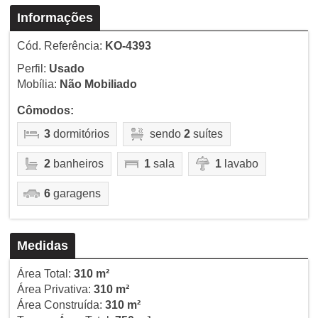
Informações
Cód. Referência:
KO-4393
Perfil:
Usado
Mobília:
Não Mobiliado
Cômodos:
3
dormitórios
sendo
2
suítes
2
banheiros
1
sala
1
lavabo
6
garagens
Medidas
Área Total:
310 m²
Área Privativa:
310 m²
Área Construída:
310 m²