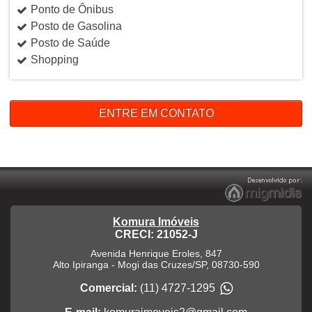
Ponto de Ônibus
Posto de Gasolina
Posto de Saúde
Shopping
ENTRE EM CONTATO
Komura Imóveis
CRECI: 21052-J
Avenida Henrique Eroles, 847
Alto Ipiranga
-
Mogi das Cruzes
/
SP
,
08730-590
Comercial:
(11) 4727-1295