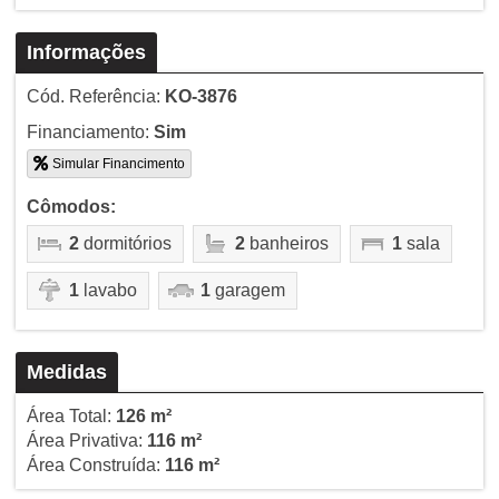
Informações
Cód. Referência:
KO-3876
Financiamento:
Sim
Simular Financimento
Cômodos:
2
dormitórios
2
banheiros
1
sala
1
lavabo
1
garagem
Medidas
Área Total:
126 m²
Área Privativa:
116 m²
Área Construída:
116 m²