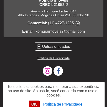
Komura Imóveis
CRECI: 21052-J
Avenida Henrique Eroles, 847
Alto Ipiranga
-
Mogi das Cruzes
/
SP
,
08730-590
Comercial:
(11) 4727-1295
E-mail:
komuraimoveis2@gmail.com
Outras unidades
Política de Privacidade
Este site usa cookies para melhorar a sua experiência
no uso do site. Ao usá-lo, você concorda com o uso de
cookies.
OK
Política de Privacidade