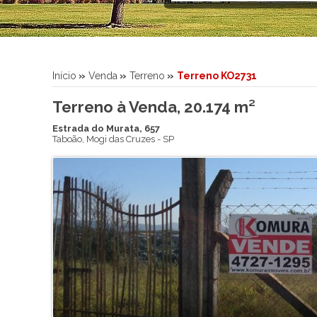
Sítio
Sobrado
Sobrado em Condomínio
Terreno
Início
»
Venda
»
Terreno
»
Terreno KO2731
Terreno em Condomínio
Terreno à Venda, 20.174 m²
Estrada do Murata, 657
Taboão
,
Mogi das Cruzes
-
SP