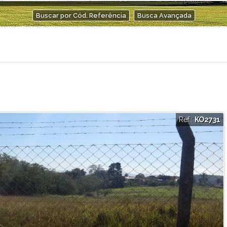
Condominio Privilege
Buscar por Cód. Referência
Busca Avançada
Condomínio Real Park Vila Oliveira
Dolce Vita
Edan Lumière
Eldorado
Estância Oropó
Flamboyant
Gran Morada
Green Village
Helbor Life Club Patteo Mogilar
Ref.:
KO2731
Helbor Majestic
Helbor Spazio Club
Helbor Varandas Ipoema
Lumiere Lifetime Home
Matisse
Milenium 1
Milennium II
Milennium III