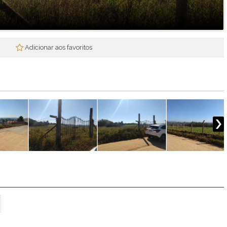
Mogi Plaza
Morada Mineira
Mosaico da Serra
Mosaico Essence
Adicionar aos favoritos
Mosaico Horizontes
Nova Mogi 2
Paradise Gardens
Parque das Figueiras
Praças Ipoema
Real Park - Mogi II
Recantos dos Pinheiros
Res. Smart Flat Hotel Residence
Residencial Jade
Residencial Nova Suissa
Residencial Paganine
Residencial Vila SuiÇa
Rubi
Santa Tereza I