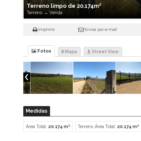
Terreno limpo de 20.174m²
Terreno
→
Venda
Imprimir
Enviar por e-mail
Fotos
Mapa
Street View
Medidas
Área Total:
20.174 m²
Terreno Área Total:
20.174 m²