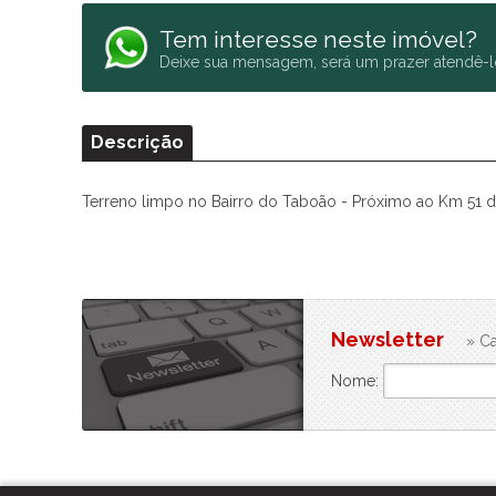
Tem interesse neste imóvel?
Deixe sua mensagem, será um prazer atendê-l
Descrição
Terreno limpo no Bairro do Taboão - Próximo ao Km 51 da
Newsletter
» Ca
Nome: