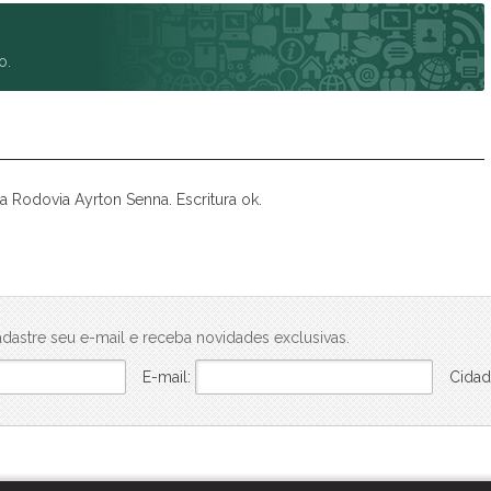
Spazio Club
Spazio Monteverdi
o.
Summer Sun
Tulum
Veneza
Victória Neta
Villa das Flores Res. Margarida
 Rodovia Ayrton Senna. Escritura ok.
Vista Linda
Vivance
dastre seu e-mail e receba novidades exclusivas.
E-mail:
Cidad