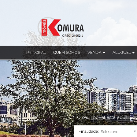
PRINCIPAL
QUEM SOMOS
VENDA
ALUGUEL
Apartamento
Apartamento
Casa
Casa
Casa Comercial
Casa Comercia
Casa em Condomínio
Casa em Cond
Chácara
Ponto Comerci
Cobertura Duplex
Sala Comercia
Imóvel Comercial
Salão
Prédio
Sobrado
O seu imóvel está aqui!
Sala Comercial
Finalidade:
Salão