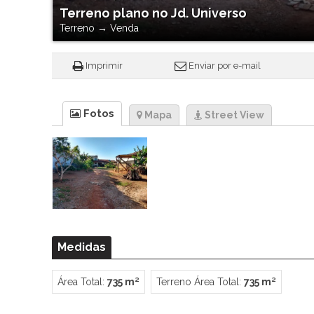
Terreno plano no Jd. Universo
Terreno
→
Venda
Imprimir
Enviar por e-mail
Fotos
Mapa
Street View
Medidas
Área Total:
735 m²
Terreno Área Total:
735 m²