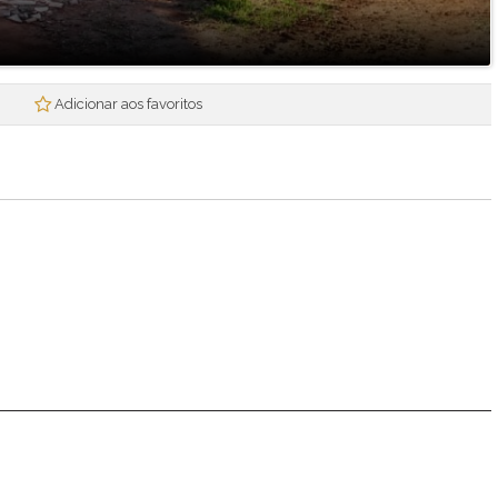
Mogi Plaza
Morada Mineira
Mosaico da Serra
Mosaico Essence
Adicionar aos favoritos
Mosaico Horizontes
Nova Mogi 2
Paradise Gardens
Parque das Figueiras
Praças Ipoema
Real Park - Mogi II
Recantos dos Pinheiros
Res. Smart Flat Hotel Residence
Residencial Jade
Residencial Nova Suissa
Residencial Paganine
Residencial Vila SuiÇa
Rubi
Santa Tereza I