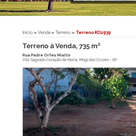
Sítio
Sobrado
Sobrado em Condomínio
Terreno
Início
»
Venda
»
Terreno
»
Terreno KO2939
Terreno em Condomínio
Terreno à Venda, 735 m²
Rua Padre Orfeu Miatto
Vila Sagrado Coração de Maria
,
Mogi das Cruzes
-
SP