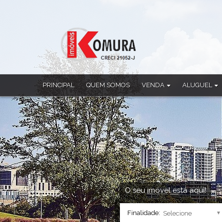
PRINCIPAL
QUEM SOMOS
VENDA
ALUGUEL
Apartamento
Apartamento
Casa
Casa
Casa Comercial
Casa Comercia
Casa em Condomínio
Casa em Cond
Chácara
Ponto Comerci
Cobertura Duplex
Sala Comercia
Imóvel Comercial
Salão
Prédio
Sobrado
O seu imóvel está aqui!
Sala Comercial
Finalidade:
Salão