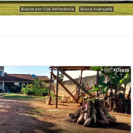
Condominio Privilege
Buscar por Cód. Referência
Busca Avançada
Condomínio Real Park Vila Oliveira
Dolce Vita
Edan Lumière
Eldorado
Estância Oropó
Flamboyant
Gran Morada
Green Village
Helbor Life Club Patteo Mogilar
Ref.:
KO2939
Helbor Majestic
Helbor Spazio Club
Helbor Varandas Ipoema
Lumiere Lifetime Home
Matisse
Milenium 1
Milennium II
Milennium III