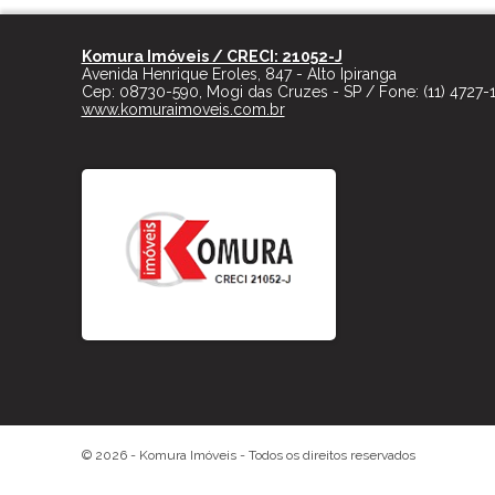
Komura Imóveis / CRECI: 21052-J
Avenida Henrique Eroles, 847 - Alto Ipiranga
Cep:
08730-590
,
Mogi das Cruzes
-
SP
/ Fone:
(11) 4727-
www.komuraimoveis.com.br
© 2026 -
Komura Imóveis
- Todos os direitos reservados