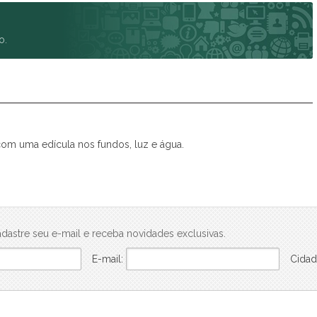
Spazio Club
Spazio Monteverdi
o.
Summer Sun
Tulum
Veneza
Victória Neta
Villa das Flores Res. Margarida
Vista Linda
com uma edícula nos fundos, luz e água.
Vivance
dastre seu e-mail e receba novidades exclusivas.
E-mail:
Cidad