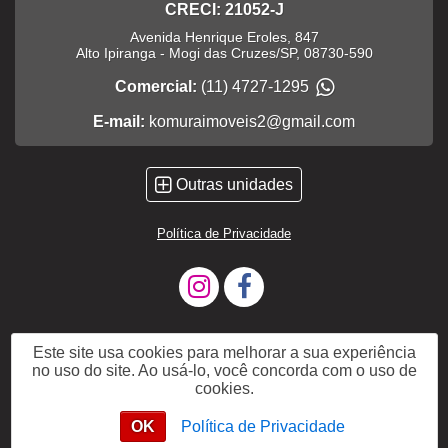
CRECI: 21052-J
Avenida Henrique Eroles, 847
Alto Ipiranga
-
Mogi das Cruzes
/
SP
,
08730-590
Comercial:
(11) 4727-1295
E-mail:
komuraimoveis2@gmail.com
Outras unidades
Política de Privacidade
Este site usa cookies para melhorar a sua experiência
no uso do site. Ao usá-lo, você concorda com o uso de
cookies.
OK
Política de Privacidade
WhatsApp