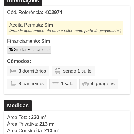
Informações
Cód. Referência:
KO2974
Aceita Permuta:
Sim
(Estuda apartamento de menor valor como parte de pagamento.)
Financiamento:
Sim
Simular Financimento
Cômodos:
3
dormitórios
sendo
1
suíte
3
banheiros
1
sala
4
garagens
Medidas
Área Total:
220 m²
Área Privativa:
213 m²
Área Construída:
213 m²