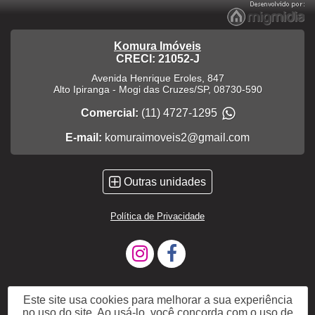
Komura Imóveis
CRECI: 21052-J
Avenida Henrique Eroles, 847
Alto Ipiranga
-
Mogi das Cruzes
/
SP
,
08730-590
Comercial:
(11) 4727-1295
E-mail:
komuraimoveis2@gmail.com
Outras unidades
Política de Privacidade
Este site usa cookies para melhorar a sua experiência
no uso do site. Ao usá-lo, você concorda com o uso de