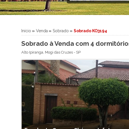
Sítio
Sobrado
Sobrado em Condomínio
Terreno
Início
»
Venda
»
Sobrado
»
Sobrado KO3194
Terreno em Condomínio
Sobrado à Venda com 4 dormitórios
Alto Ipiranga
,
Mogi das Cruzes
-
SP