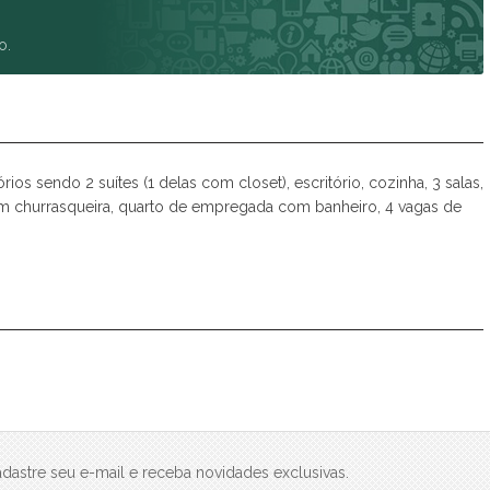
Spazio Club
Spazio Monteverdi
o.
Summer Sun
Tulum
Veneza
Victória Neta
Villa das Flores Res. Margarida
 sendo 2 suítes (1 delas com closet), escritório, cozinha, 3 salas,
Vista Linda
om churrasqueira, quarto de empregada com banheiro, 4 vagas de
Vivance
dastre seu e-mail e receba novidades exclusivas.