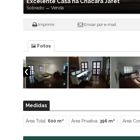
Excelente Casa na Chácara Jafet
Sobrado
→
Venda
Imprimir
Enviar por e-mail
Fotos
Medidas
Área Total:
600 m²
Área Privativa:
396 m²
Área Con