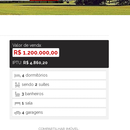
Valor de venda:
R$ 1.200.000,00
IPTU:
R$ 4.860,20
4
dormitórios
sendo
2
suítes
3
banheiros
1
sala
4
garagens
COMPARTILHAR IMÓVEL: