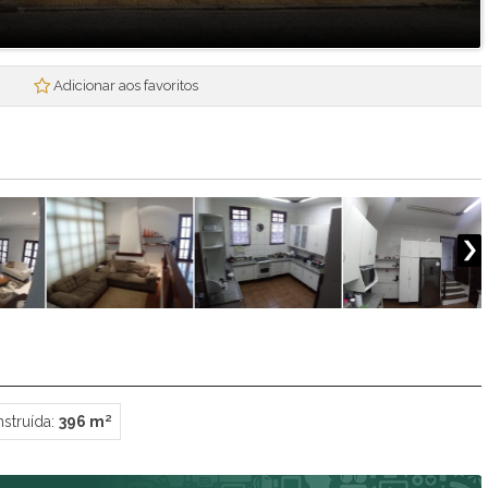
Mogi Plaza
Morada Mineira
Mosaico da Serra
Adicionar aos favoritos
Mosaico Essence
Mosaico Horizontes
Nova Mogi 2
Paradise Gardens
Parque das Figueiras
Praças Ipoema
Real Park - Mogi II
Recantos dos Pinheiros
Res. Smart Flat Hotel Residence
Residencial Jade
Residencial Nova Suissa
Residencial Paganine
Residencial Vila SuiÇa
struída:
396 m²
Rubi
Santa Tereza I