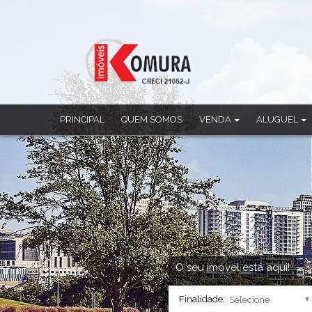
PRINCIPAL
QUEM SOMOS
VENDA
ALUGUEL
Apartamento
Apartamento
Casa
Casa
Casa Comercial
Casa Comercia
Casa em Condomínio
Casa em Cond
Chácara
Ponto Comerci
Cobertura Duplex
Sala Comercia
Imóvel Comercial
Salão
Prédio
Sobrado
O seu imóvel está aqui!
Sala Comercial
Finalidade:
Salão