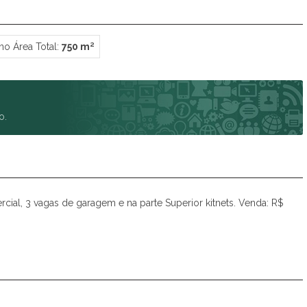
Spazio Club
Spazio Monteverdi
Summer Sun
no Área Total:
750 m²
Tulum
Veneza
Victória Neta
Villa das Flores Res. Margarida
o.
Vista Linda
Vivance
ial, 3 vagas de garagem e na parte Superior kitnets. Venda: R$