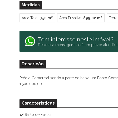
Medidas
Área Total:
750 m²
Área Privativa:
899,02 m²
Terre
Tem interesse neste imóvel?
Deixe sua mensagem, será um prazer atendê-l
Descrição
Prédio Comercial sendo a parte de baixo um Ponto Comerc
1.500.000,00.
Características
Salão de Festas