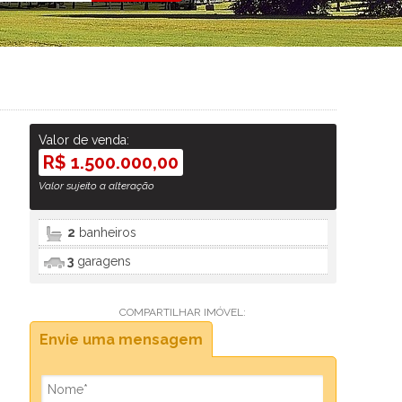
Valor de venda:
R$ 1.500.000,00
Valor sujeito a alteração
2
banheiros
3
garagens
COMPARTILHAR IMÓVEL:
Envie uma mensagem