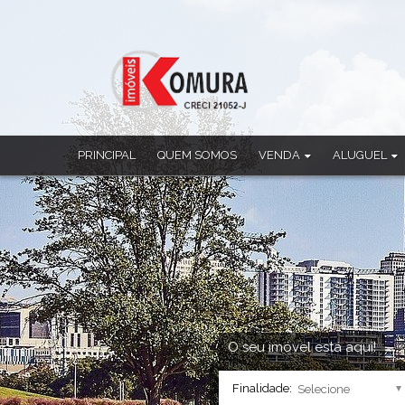
PRINCIPAL
QUEM SOMOS
VENDA
ALUGUEL
Apartamento
Apartamento
Casa
Casa
Casa Comercial
Casa Comercia
Casa em Condomínio
Casa em Cond
Chácara
Ponto Comerci
Cobertura Duplex
Sala Comercia
Imóvel Comercial
Salão
Prédio
Sobrado
O seu imóvel está aqui!
Sala Comercial
Finalidade:
Salão