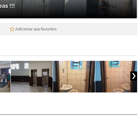
Mogi Plaza
as !!!
Morada Mineira
Mosaico da Serra
Mosaico Essence
Adicionar aos favoritos
Mosaico Horizontes
Nova Mogi 2
Paradise Gardens
Parque das Figueiras
Praças Ipoema
Real Park - Mogi II
Recantos dos Pinheiros
Res. Smart Flat Hotel Residence
Residencial Jade
Residencial Nova Suissa
Residencial Paganine
Residencial Vila SuiÇa
Rubi
Santa Tereza I