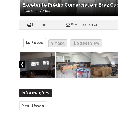
Excelente Prédio Comercial em Braz Cub
Prédio
→
Venda
Imprimir
Enviar por e-mail
Fotos
Mapa
Street View
Informações
Perfil:
Usado