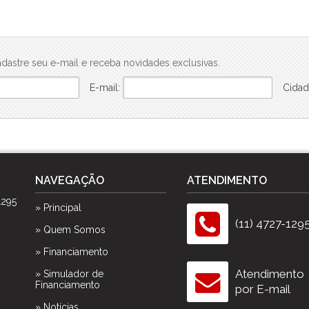
dastre seu e-mail e receba novidades exclusivas.
E-mail:
Cidad
NAVEGAÇÃO
ATENDIMENTO
1295
» Principal
(11) 4727-129
» Quem Somos
» Financiamento
Atendimento
» Simulador de
Financiamento
por E-mail
» Notícias