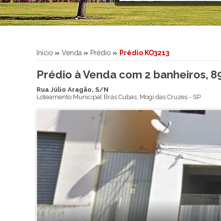
Sítio
Sobrado
Sobrado em Condomínio
Terreno
Início
»
Venda
»
Prédio
»
Prédio KO3213
Terreno em Condomínio
Prédio à Venda com 2 banheiros, 8
Rua Júlio Aragão, S/N
Loteamento Municipal Brás Cubas
,
Mogi das Cruzes
-
SP