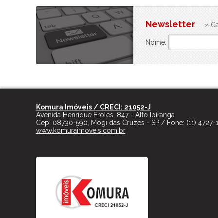
Newsletter
» Ca
Nome:
Komura Imóveis / CRECI: 21052-J
Avenida Henrique Eroles, 847 - Alto Ipiranga
Cep:
08730-590
,
Mogi das Cruzes
-
SP
/ Fone:
(11) 4727-
www.komuraimoveis.com.br