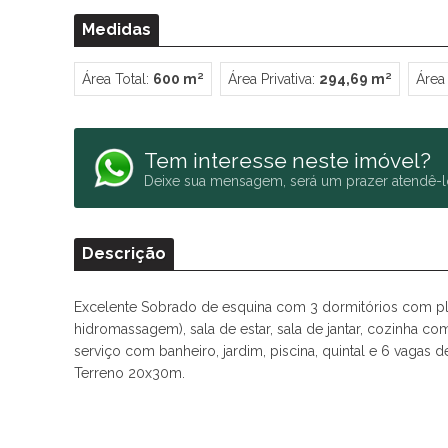
Medidas
Área Total:
600 m²
Área Privativa:
294,69 m²
Área
Tem interesse neste imóvel?
Deixe sua mensagem, será um prazer atendê-l
Descrição
Excelente Sobrado de esquina com 3 dormitórios com plan
hidromassagem), sala de estar, sala de jantar, cozinha com
serviço com banheiro, jardim, piscina, quintal e 6 vagas 
Terreno 20x30m.