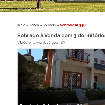
Sítio
Sobrado
Sobrado em Condomínio
Terreno
Início
»
Venda
»
Sobrado
»
Sobrado KO3468
Terreno em Condomínio
Sobrado à Venda com 3 dormitórios
Vila Oliveira
,
Mogi das Cruzes
-
SP