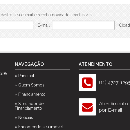
dastre seu e-mail e receba novidades exclusivas.
E-mail:
Cidad
NAVEGAÇÃO
ATENDIMENTO
1295
» Principal
(11) 4727-129
» Quem Somos
» Financiamento
Atendimento
» Simulador de
Financiamento
por E-mail
» Notícias
» Encomende seu imóvel