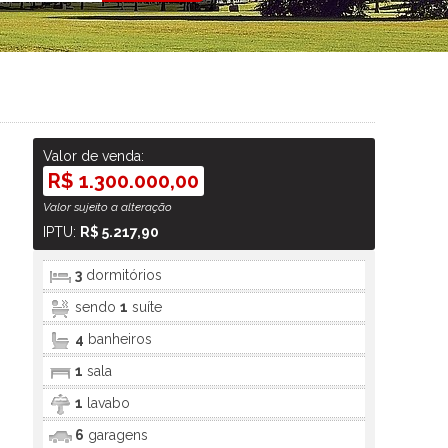
Valor de venda:
R$ 1.300.000,00
Valor sujeito a alteração
IPTU:
R$ 5.217,90
3
dormitórios
sendo
1
suíte
4
banheiros
1
sala
1
lavabo
6
garagens