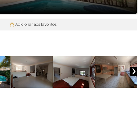
Mogi Plaza
Morada Mineira
Mosaico da Serra
Adicionar aos favoritos
Mosaico Essence
Mosaico Horizontes
Nova Mogi 2
Paradise Gardens
Parque das Figueiras
Praças Ipoema
Real Park - Mogi II
Recantos dos Pinheiros
Res. Smart Flat Hotel Residence
Residencial Jade
Residencial Nova Suissa
Residencial Paganine
Residencial Vila SuiÇa
Rubi
Santa Tereza I