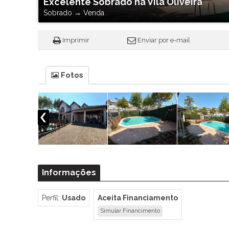
Excelente Sobrado na Vila Oliveira
Sobrado
→
Venda
Imprimir
Enviar por e-mail
Fotos
Informações
Perfil:
Usado
Aceita Financiamento
Simular Financimento