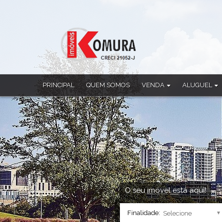
PRINCIPAL
QUEM SOMOS
VENDA
ALUGUEL
Apartamento
Apartamento
Casa
Casa
Casa Comercial
Casa Comercia
Casa em Condomínio
Casa em Cond
Chácara
Ponto Comerci
Cobertura Duplex
Sala Comercia
Imóvel Comercial
Salão
Prédio
Sobrado
O seu imóvel está aqui!
Sala Comercial
Finalidade:
Salão