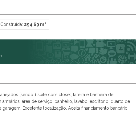
Spazio Club
Spazio Monteverdi
Summer Sun
 Construída:
294,69 m²
Tulum
Veneza
Victória Neta
Villa das Flores Res. Margarida
o.
Vista Linda
Vivance
ejados (sendo 1 suíte com closet, lareira e banheira de
 armários, área de serviço, banheiro, lavabo, escritório, quarto de
de garagem. Excelente localização. Aceita financiamento bancário.