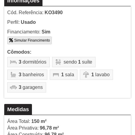
Informações
Cód. Referência:
KO3490
Perfil:
Usado
Financiamento:
Sim
Simular Financimento
Cômodos:
3
dormitórios
sendo
1
suíte
3
banheiros
1
sala
1
lavabo
3
garagens
Medidas
Área Total:
150 m²
Área Privativa:
96,78 m²
Área Construída:
96,78 m²