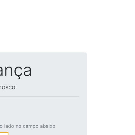
ança
nosco.
ao lado no campo abaixo