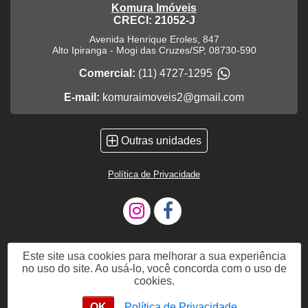
Komura Imóveis
CRECI: 21052-J
Avenida Henrique Eroles, 847
Alto Ipiranga
-
Mogi das Cruzes
/
SP
,
08730-590
Comercial:
(11) 4727-1295
E-mail:
komuraimoveis2@gmail.com
Outras unidades
Política de Privacidade
Este site usa cookies para melhorar a sua experiência
no uso do site. Ao usá-lo, você concorda com o uso de
cookies.
OK
Política de Privacidade