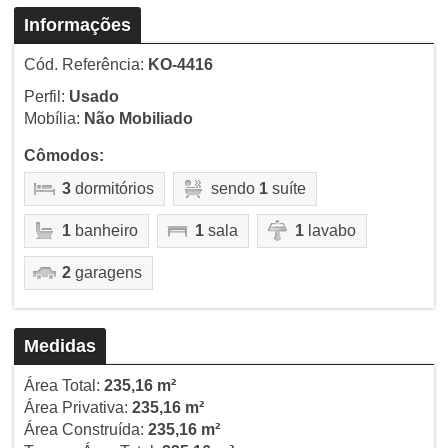
Informações
Cód. Referência:
KO-4416
Perfil:
Usado
Mobília:
Não Mobiliado
Cômodos:
3
dormitórios
sendo
1
suíte
1
banheiro
1
sala
1
lavabo
2
garagens
Medidas
Área Total:
235,16 m²
Área Privativa:
235,16 m²
Área Construída:
235,16 m²