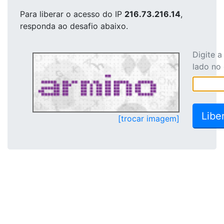
Para liberar o acesso
do IP
216.73.216.14
,
responda ao desafio abaixo.
Digite 
lado no
[trocar imagem]