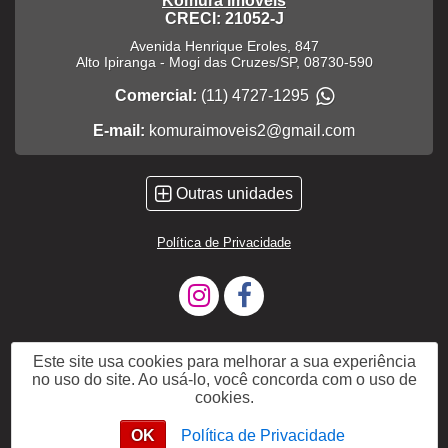
Komura Imóveis
CRECI: 21052-J
Avenida Henrique Eroles, 847
Alto Ipiranga
-
Mogi das Cruzes
/
SP
,
08730-590
Comercial:
(11) 4727-1295
E-mail:
komuraimoveis2@gmail.com
Outras unidades
Política de Privacidade
Este site usa cookies para melhorar a sua experiência
no uso do site. Ao usá-lo, você concorda com o uso de
cookies.
OK
Política de Privacidade