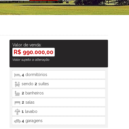
Valor de venda:
R$ 990.000,00
Valor sujeito a alteração
4
dormitórios
sendo
2
suítes
2
banheiros
2
salas
1
lavabo
4
garagens