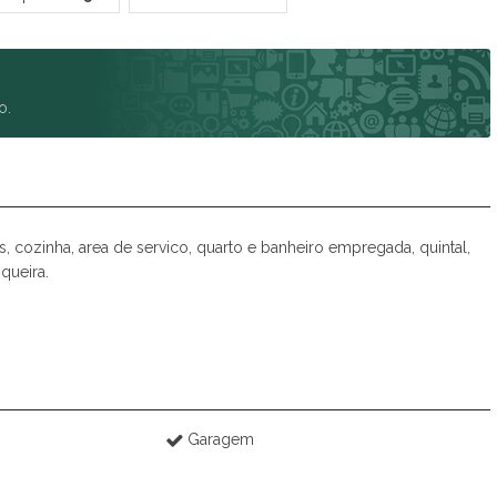
Spazio Club
Spazio Monteverdi
Summer Sun
Tulum
o.
Veneza
Victória Neta
Villa das Flores Res. Margarida
Vista Linda
Vivance
, cozinha, area de servico, quarto e banheiro empregada, quintal,
queira.
Garagem