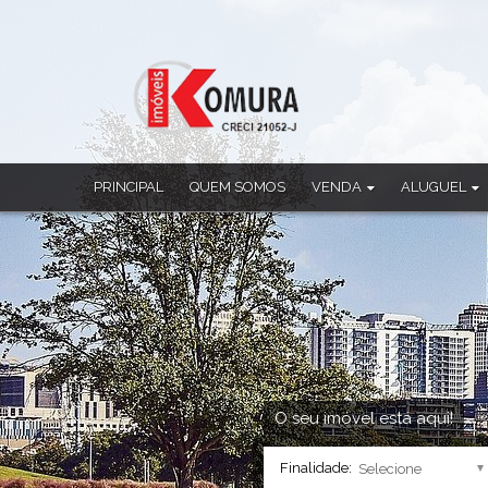
PRINCIPAL
QUEM SOMOS
VENDA
ALUGUEL
Apartamento
Apartamento
Casa
Casa
Casa Comercial
Casa Comercia
Casa em Condomínio
Casa em Cond
Chácara
Ponto Comerci
Cobertura Duplex
Sala Comercia
Imóvel Comercial
Salão
Prédio
Sobrado
O seu imóvel está aqui!
Sala Comercial
Finalidade:
Salão