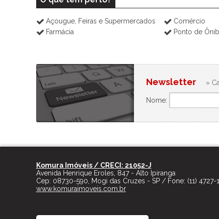
Açougue, Feiras e Supermercados
Comércio
Farmácia
Ponto de Ôni
Newsletter
» Ca
Nome:
Komura Imóveis / CRECI: 21052-J
Avenida Henrique Eroles, 847 - Alto Ipiranga
Cep:
08730-590
,
Mogi das Cruzes
-
SP
/ Fone:
(11) 4727-
www.komuraimoveis.com.br