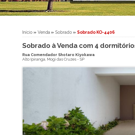
Sítio
Sobrado
Sobrado em Condomínio
Terreno
Início
»
Venda
»
Sobrado
»
Sobrado KO-4406
Terreno em Condomínio
Sobrado à Venda com 4 dormitórios,
Rua Comendador Shotaro Kiyokawa
Alto Ipiranga
,
Mogi das Cruzes
-
SP