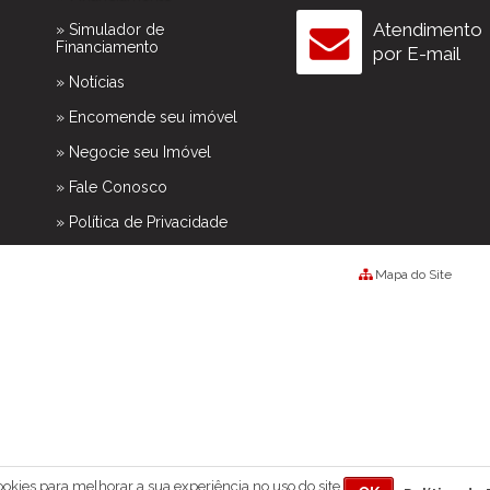
Atendimento
» Simulador de
Financiamento
por E-mail
» Notícias
» Encomende seu imóvel
» Negocie seu Imóvel
» Fale Conosco
» Política de Privacidade
Mapa do Site
cookies para melhorar a sua experiência no uso do site.