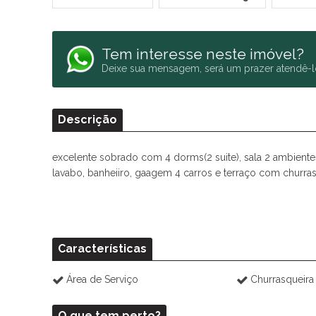
Tem interesse neste imóvel?
Deixe sua mensagem, será um prazer atendê-l
Descrição
excelente sobrado com 4 dorms(2 suite), sala 2 ambientes
lavabo, banheiiro, gaagem 4 carros e terraço com churras
Características
Área de Serviço
Churrasqueira
O que tem perto?