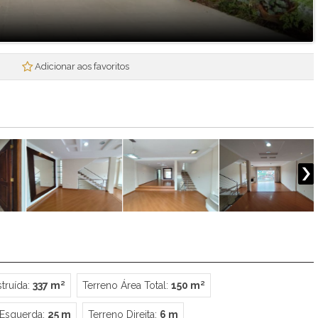
Mogi Plaza
Morada Mineira
Mosaico da Serra
Mosaico Essence
Adicionar aos favoritos
Mosaico Horizontes
Nova Mogi 2
Paradise Gardens
Parque das Figueiras
Praças Ipoema
Real Park - Mogi II
Recantos dos Pinheiros
Res. Smart Flat Hotel Residence
Residencial Jade
Residencial Nova Suissa
Residencial Paganine
Residencial Vila SuiÇa
truída:
337 m²
Terreno Área Total:
150 m²
Rubi
Santa Tereza I
 Esquerda:
25 m
Terreno Direita:
6 m