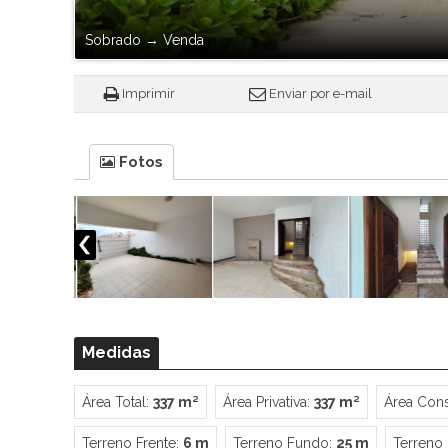
Sobrado
→
Venda
Imprimir
Enviar por e-mail
Fotos
Medidas
Área Total:
337 m²
Área Privativa:
337 m²
Área Cons
Terreno Frente:
6 m
Terreno Fundo:
25 m
Terreno